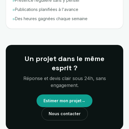
▹
Présence régulière sans y penser
▹
Publications planifiées à l'avance
▹
Des heures gagnées chaque semaine
Un projet dans le même
esprit ?
Réponse et devis clair sous 24h, sans
engagement.
Estimer mon projet
→
Nous contacter