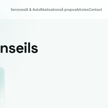
Services
IA & Auto
Réalisations
À propos
Articles
Contact
nseils